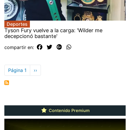
Deportes
Tyson Fury vuelve a la carga: 'Wilder me
decepcionó bastante'
compartir en:
Paginación
Página 1
Siguiente
››
página
Contenido Premium