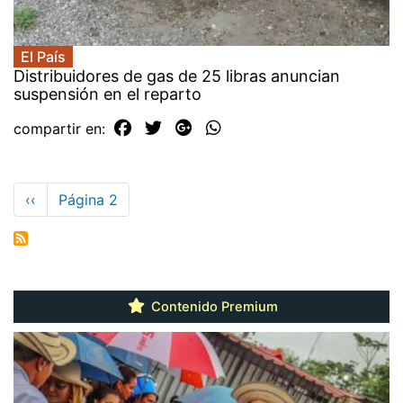
El País
Distribuidores de gas de 25 libras anuncian
suspensión en el reparto
compartir en:
Paginación
Página
‹‹
Página 2
anterior
Contenido Premium