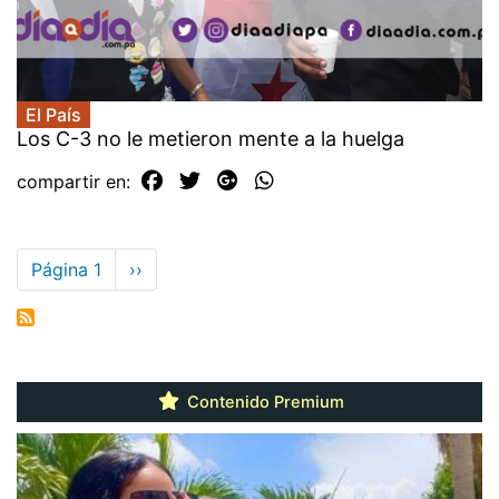
El País
Los C-3 no le metieron mente a la huelga
compartir en:
Paginación
Página 1
Siguiente
››
página
Contenido Premium