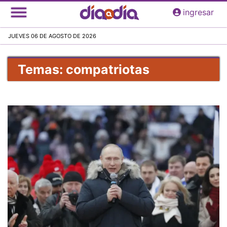
Pasar
ingresar
al
contenido
JUEVES 06 DE AGOSTO DE 2026
principal
Temas: compatriotas