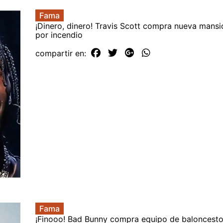
Fama
¡Dinero, dinero! Travis Scott compra nueva mans
por incendio
compartir en:
Fama
¡Finooo! Bad Bunny compra equipo de baloncest