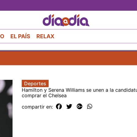
Pasar
al
contenido
principal
RO
EL PAÍS
RELAX
Deportes
Hamilton y Serena Williams se unen a la candidat
comprar el Chelsea
compartir en: