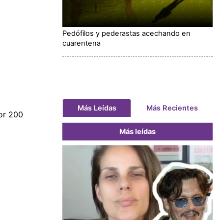
Pedófilos y pederastas acechando en
cuarentena
Más Leídas
Más Recientes
or 200
Más leídas