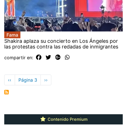
Fama
Shakira aplaza su concierto en Los Ángeles por
las protestas contra las redadas de inmigrantes
compartir en:
Paginación
Página
‹‹
Página 3
Siguiente
››
anterior
página
Contenido Premium