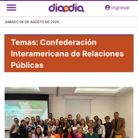
Pasar
ingresar
al
contenido
SABADO 08 DE AGOSTO DE 2026
principal
Temas: Confederación
Interamericana de Relaciones
Públicas