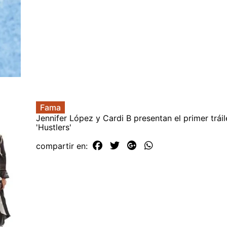
Fama
Jennifer López y Cardi B presentan el primer tráile
'Hustlers'
compartir en: