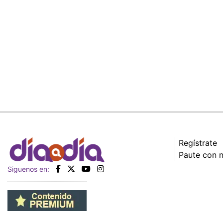
Regístrate
Paute con 
Siguenos en: