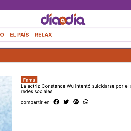
Pasar
al
contenido
principal
RO
EL PAÍS
RELAX
Fama
La actriz Constance Wu intentó suicidarse por el
redes sociales
compartir en: