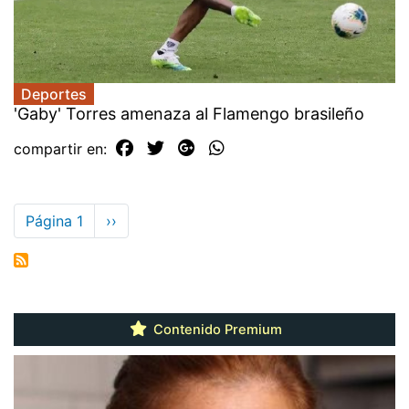
Deportes
'Gaby' Torres amenaza al Flamengo brasileño
compartir en:
Paginación
Página 1
Siguiente
››
página
Contenido Premium