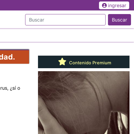
ingresar
Buscar
dad.
Contenido Premium
us, ¿sí o