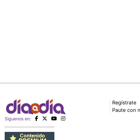
Regístrate
Paute con 
Siguenos en: