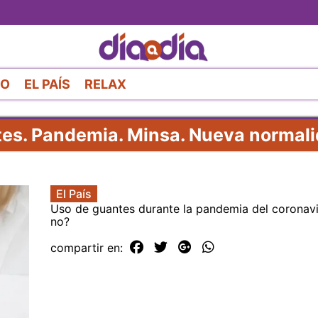
Pasar
al
contenido
principal
RO
EL PAÍS
RELAX
tes. Pandemia. Minsa. Nueva normali
El País
Uso de guantes durante la pandemia del coronavir
no?
compartir en: