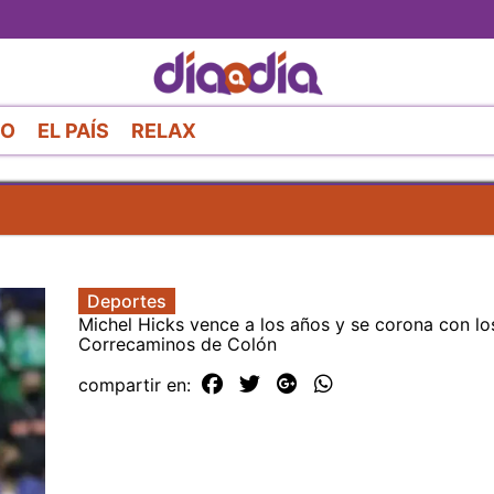
Pasar
al
contenido
principal
RO
EL PAÍS
RELAX
Deportes
Michel Hicks vence a los años y se corona con lo
Correcaminos de Colón
compartir en: