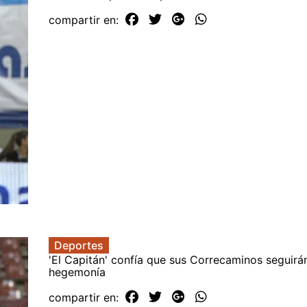
compartir en:
Deportes
'El Capitán' confía que sus Correcaminos seguirá
hegemonía
compartir en: