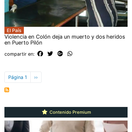
El País
Violencia en Colón deja un muerto y dos heridos
en Puerto Pilón
compartir en:
Paginación
Página 1
Siguiente
››
página
Contenido Premium