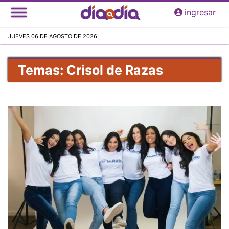
Pasar
ingresar
al
contenido
JUEVES 06 DE AGOSTO DE 2026
principal
Temas: Crisol de Razas