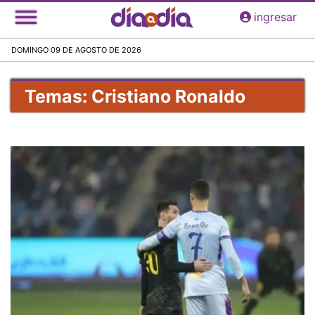
Pasar
ingresar
al
contenido
DOMINGO 09 DE AGOSTO DE 2026
principal
Temas: Cristiano Ronaldo