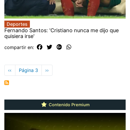
Deportes
Fernando Santos: 'Cristiano nunca me dijo que
quisiera irse'
compartir en:
Paginación
Página
‹‹
Página 3
Siguiente
››
anterior
página
Contenido Premium