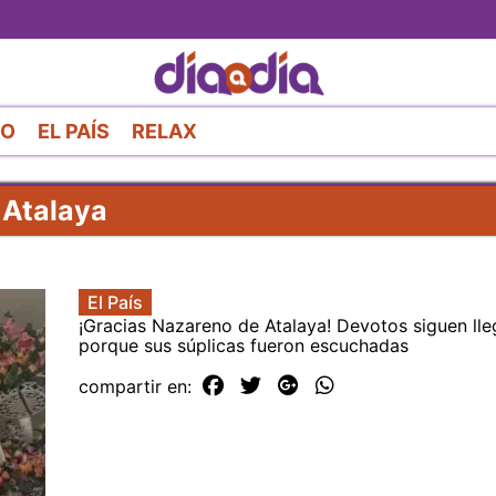
Pasar
al
contenido
principal
RO
EL PAÍS
RELAX
 Atalaya
El País
¡Gracias Nazareno de Atalaya! Devotos siguen ll
porque sus súplicas fueron escuchadas
compartir en: