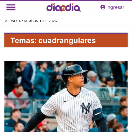
Pasar
ingresar
al
contenido
VIERNES 07 DE AGOSTO DE 2026
principal
Temas: cuadrangulares