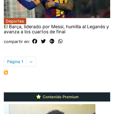
Deportes
El Barça, liderado por Messi, humilla al Leganés y
avanza a los cuartos de final
compartir en:
Paginación
Página 1
Siguiente
››
página
Contenido Premium