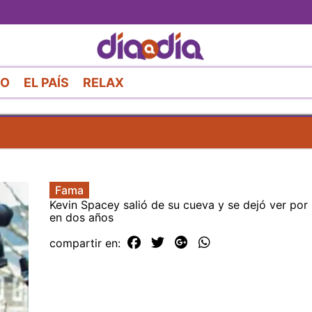
Pasar
al
contenido
principal
RO
EL PAÍS
RELAX
Fama
Kevin Spacey salió de su cueva y se dejó ver por
en dos años
compartir en: