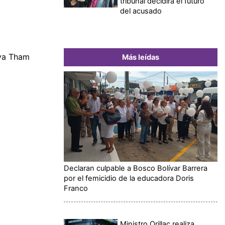
tribunal decidirá el futuro
del acusado
eva Tham
Más leídas
Declaran culpable a Bosco Bolívar Barrera
por el femicidio de la educadora Doris
Franco
Ministro Orillac realiza