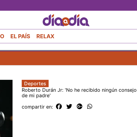
Pasar
al
contenido
principal
RO
EL PAÍS
RELAX
Deportes
Roberto Durán Jr: 'No he recibido ningún consejo
de mi padre'
compartir en: