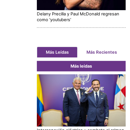
Delany Precilla y Paul McDonald regresan
como 'youtubers'
Más Leídas
Más Recientes
Más leídas