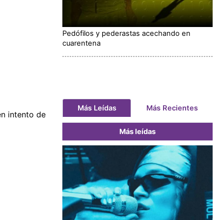
Pedófilos y pederastas acechando en
cuarentena
Más Leídas
Más Recientes
n intento de
Más leídas