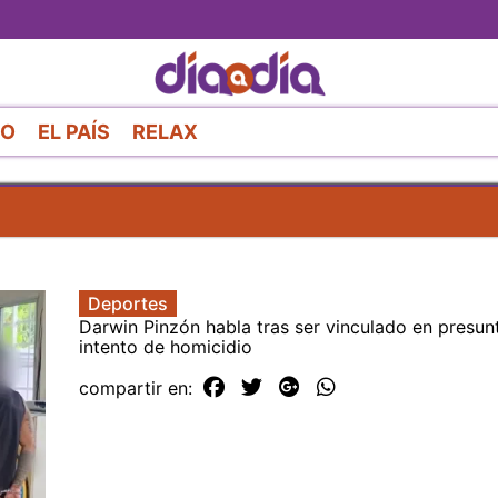
Pasar
al
contenido
principal
RO
EL PAÍS
RELAX
Deportes
Darwin Pinzón habla tras ser vinculado en presun
intento de homicidio
compartir en: