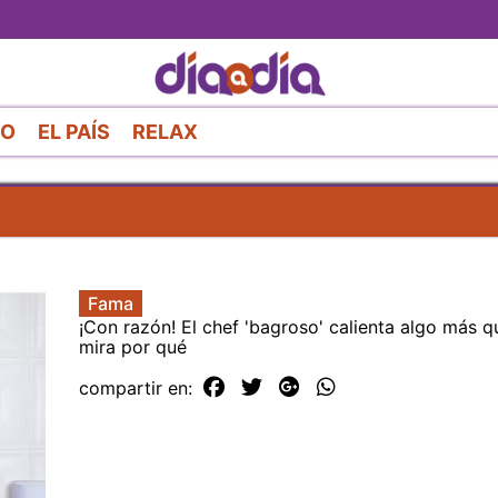
Pasar
al
contenido
principal
RO
EL PAÍS
RELAX
Fama
¡Con razón! El chef 'bagroso' calienta algo más q
mira por qué
compartir en: