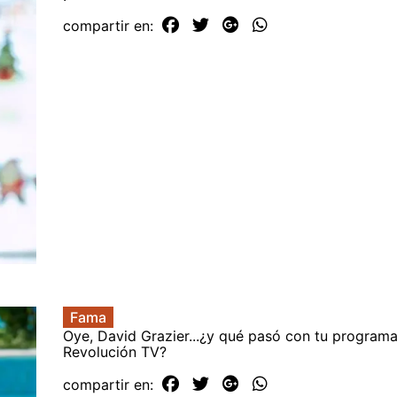
compartir en:
Fama
Oye, David Grazier...¿y qué pasó con tu program
Revolución TV?
compartir en: