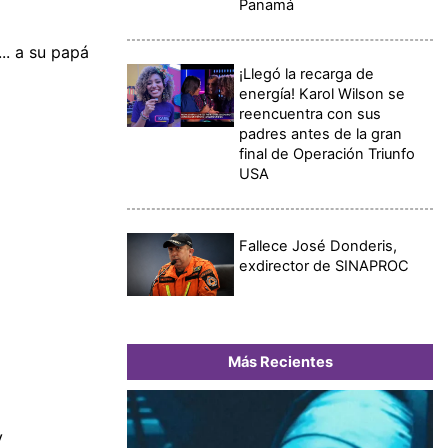
Panamá
... a su papá
¡Llegó la recarga de
energía! Karol Wilson se
reencuentra con sus
padres antes de la gran
final de Operación Triunfo
USA
Fallece José Donderis,
exdirector de SINAPROC
Más Recientes
V