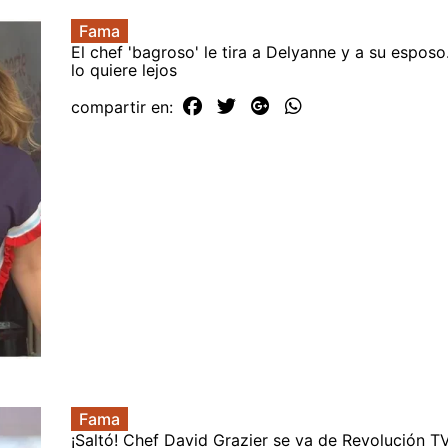
Fama
El chef 'bagroso' le tira a Delyanne y a su esposo
lo quiere lejos
compartir en:
Fama
¡Saltó! Chef David Grazier se va de Revolución T