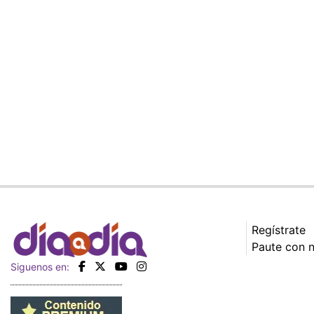
Regístrate
Paute con 
Siguenos en: