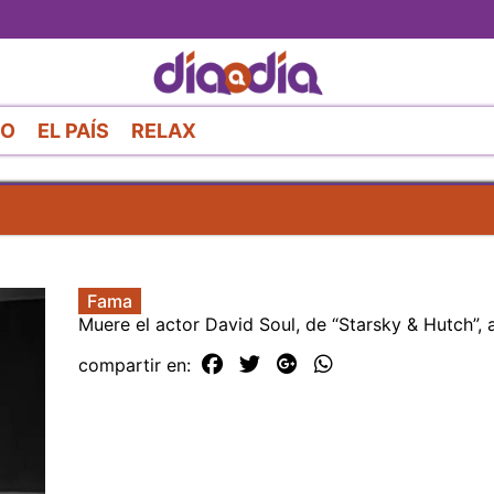
Pasar
al
contenido
principal
RO
EL PAÍS
RELAX
Fama
Muere el actor David Soul, de “Starsky & Hutch”, 
compartir en: