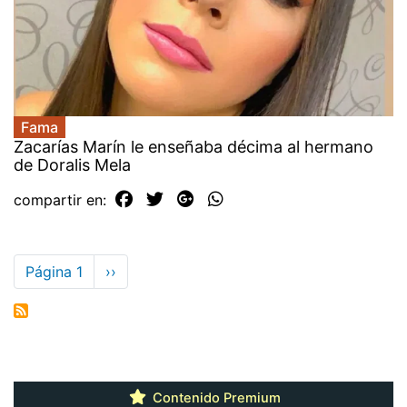
Fama
Zacarías Marín le enseñaba décima al hermano
de Doralis Mela
compartir en:
Paginación
Página 1
Siguiente
››
página
Contenido Premium