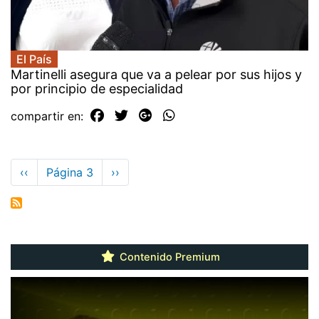
El País
Martinelli asegura que va a pelear por sus hijos y
por principio de especialidad
compartir en:
Paginación
Página
‹‹
Página 3
Siguiente
››
anterior
página
Contenido Premium