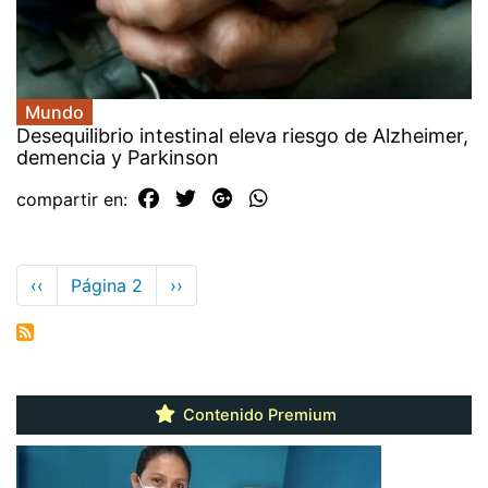
Mundo
Desequilibrio intestinal eleva riesgo de Alzheimer,
demencia y Parkinson
compartir en:
Paginación
Página
‹‹
Página 2
Siguiente
››
anterior
página
Contenido Premium