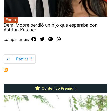
Fama
Demi Moore perdió un hijo que esperaba con
Ashton Kutcher
compartir en:
Paginación
Página
‹‹
Página 2
anterior
Contenido Premium