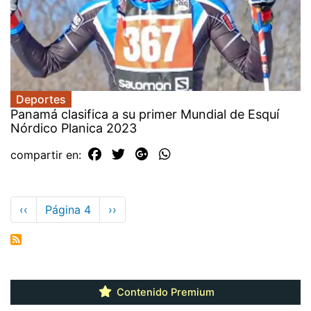
Deportes
Panamá clasifica a su primer Mundial de Esquí
Nórdico Planica 2023
compartir en:
Paginación
Página
‹‹
Página 4
Siguiente
››
anterior
página
Contenido Premium