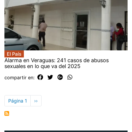
El País
Alarma en Veraguas: 241 casos de abusos
sexuales en lo que va del 2025
compartir en:
Paginación
Página 1
Siguiente
››
página