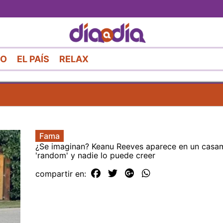
Pasar
al
contenido
principal
RO
EL PAÍS
RELAX
Fama
¿Se imaginan? Keanu Reeves aparece en un casa
'random' y nadie lo puede creer
compartir en: