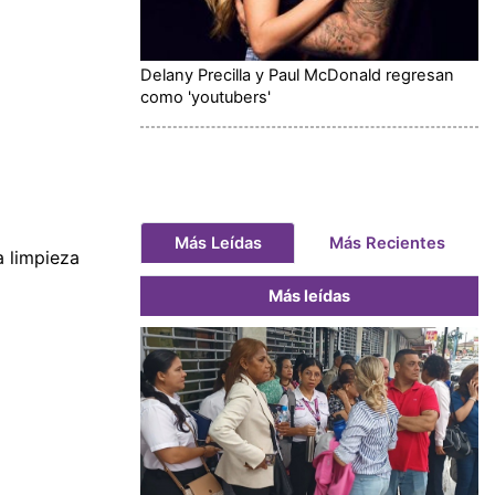
Delany Precilla y Paul McDonald regresan
como 'youtubers'
Más Leídas
Más Recientes
 limpieza
Más leídas