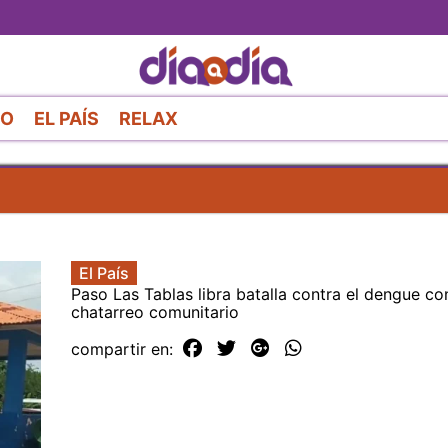
Pasar
al
contenido
principal
RO
EL PAÍS
RELAX
El País
Paso Las Tablas libra batalla contra el dengue c
chatarreo comunitario
compartir en: