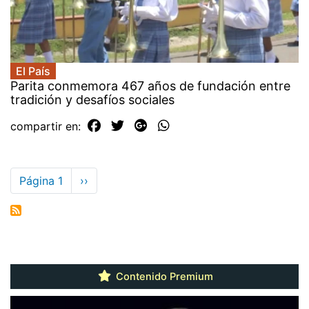
El País
Parita conmemora 467 años de fundación entre
tradición y desafíos sociales
compartir en:
Paginación
Página 1
Siguiente
››
página
Contenido Premium