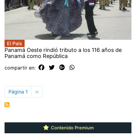
El País
Panamá Oeste rindió tributo a los 116 años de
Panamá como República
compartir en:
Paginación
Página 1
Siguiente
››
página
Contenido Premium