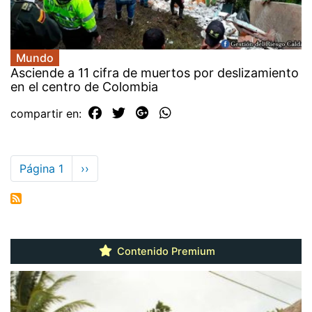
Mundo
Asciende a 11 cifra de muertos por deslizamiento
en el centro de Colombia
compartir en:
Paginación
Página 1
Siguiente
››
página
Contenido Premium