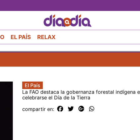
Pasar
al
contenido
principal
RO
EL PAÍS
RELAX
El País
La FAO destaca la gobernanza forestal indígena 
celebrarse el Día de la Tierra
compartir en: