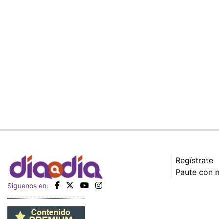
Regístrate
Paute con 
Siguenos en: