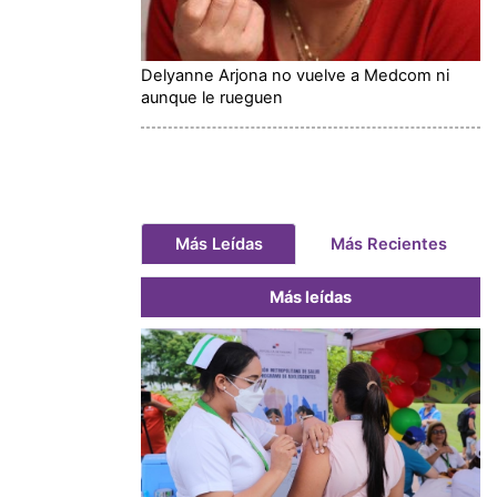
Delyanne Arjona no vuelve a Medcom ni
aunque le rueguen
Más Leídas
Más Recientes
Más leídas