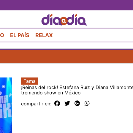
Pasar
al
contenido
principal
RO
EL PAÍS
RELAX
Fama
¡Reinas del rock! Estefana Ruíz y Diana Villamonte
tremendo show en México
compartir en: