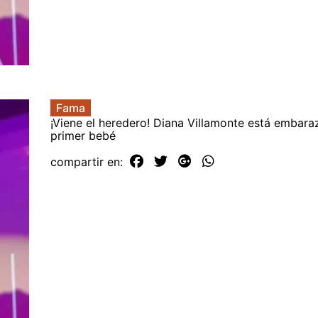
Fama
¡Viene el heredero! Diana Villamonte está embara
primer bebé
compartir en: