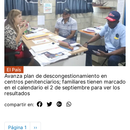
El País
Avanza plan de descongestionamiento en
centros penitenciarios; familiares tienen marcado
en el calendario el 2 de septiembre para ver los
resultados
compartir en:
Paginación
Página 1
Siguiente
››