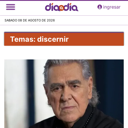
Pasar
ingresar
al
contenido
SABADO 08 DE AGOSTO DE 2026
principal
Temas: discernir