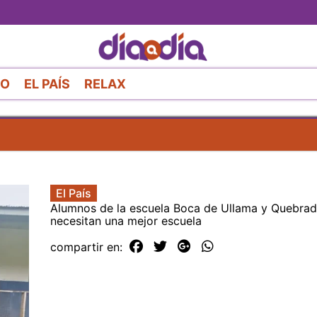
Pasar
al
contenido
principal
RO
EL PAÍS
RELAX
El País
Alumnos de la escuela Boca de Ullama y Quebra
necesitan una mejor escuela
compartir en: