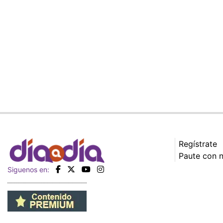
Regístrate
Paute con 
Siguenos en: