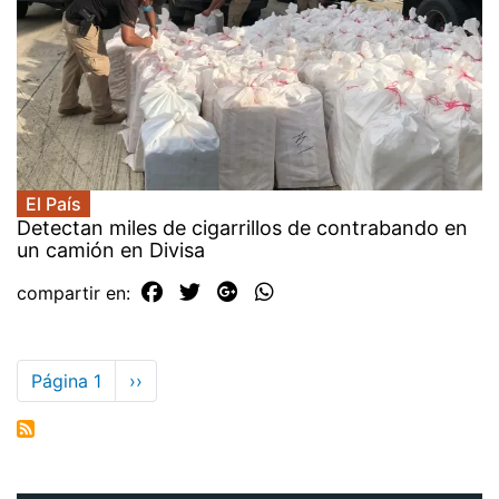
El País
Detectan miles de cigarrillos de contrabando en
un camión en Divisa
compartir en:
Paginación
Página 1
Siguiente
››
página