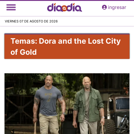
Pasar
ingresar
al
contenido
VIERNES 07 DE AGOSTO DE 2026
principal
Temas: Dora and the Lost City
of Gold