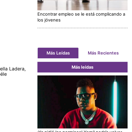
Encontrar empleo se le está complicando a
los jóvenes
Más Leídas
Más Recientes
Más leídas
ella Ladera,
éle