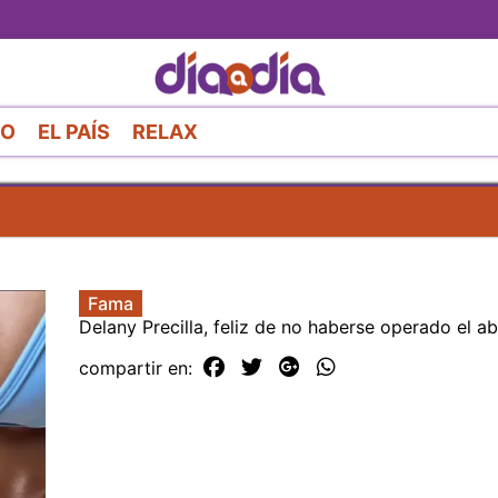
Pasar
al
contenido
principal
RO
EL PAÍS
RELAX
Fama
Delany Precilla, feliz de no haberse operado el 
compartir en: