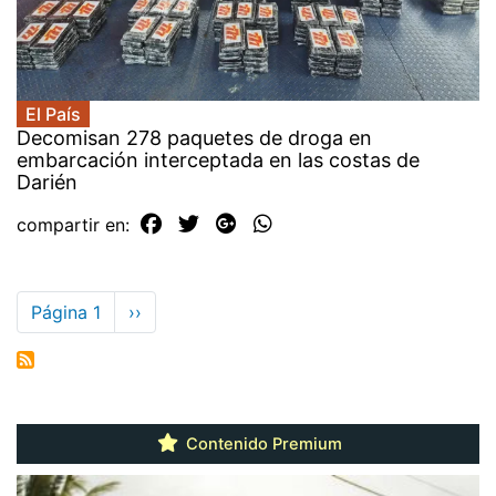
El País
Decomisan 278 paquetes de droga en
embarcación interceptada en las costas de
Darién
compartir en:
Paginación
Página 1
Siguiente
››
página
Contenido Premium