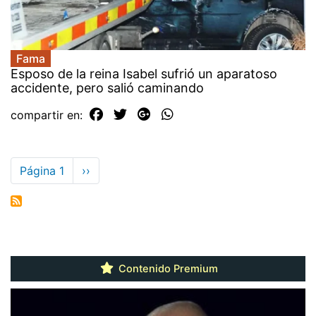
Fama
Esposo de la reina Isabel sufrió un aparatoso
accidente, pero salió caminando
compartir en:
Paginación
Página 1
Siguiente
››
página
Contenido Premium