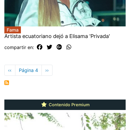
Fama
Artista ecuatoriano dejó a Elisama 'Privada'
compartir en:
Paginación
Página
‹‹
Página 4
Siguiente
››
anterior
página
Contenido Premium