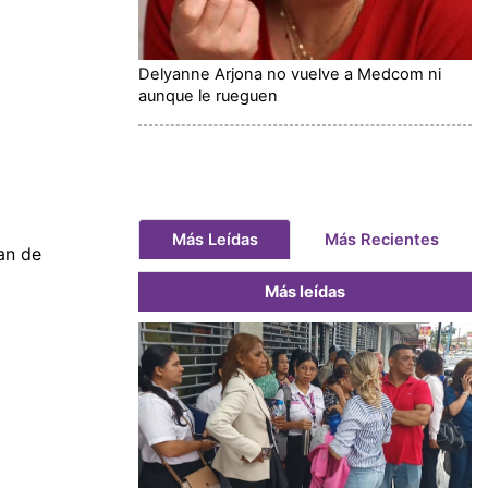
Delyanne Arjona no vuelve a Medcom ni
aunque le rueguen
Más Leídas
Más Recientes
an de
Más leídas