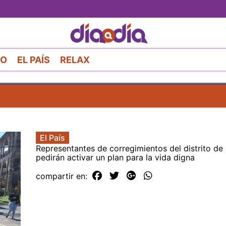
Pasar
al
contenido
principal
RO
EL PAÍS
RELAX
El País
Representantes de corregimientos del distrito de
pedirán activar un plan para la vida digna
compartir en: