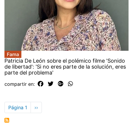
Fama
Patricia De León sobre el polémico filme 'Sonido
de libertad': 'Si no eres parte de la solución, eres
parte del problema'
compartir en:
Paginación
Página 1
Siguiente
››
página