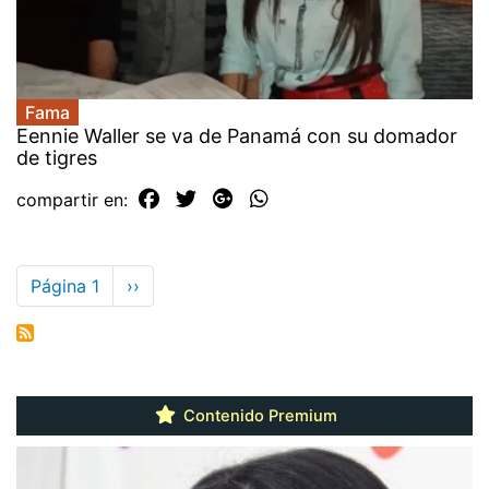
Fama
Eennie Waller se va de Panamá con su domador
de tigres
compartir en:
Paginación
Página 1
Siguiente
››
página
Contenido Premium