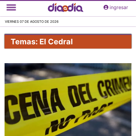
Pasar
ingresar
al
contenido
VIERNES 07 DE AGOSTO DE 2026
principal
Temas: El Cedral