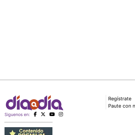
Regístrate
Paute con 
Siguenos en: