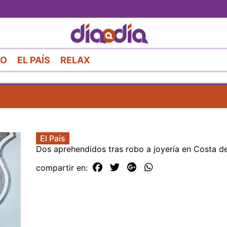
Pasar
al
contenido
principal
RO
EL PAÍS
RELAX
El País
Dos aprehendidos tras robo a joyería en Costa de
compartir en: