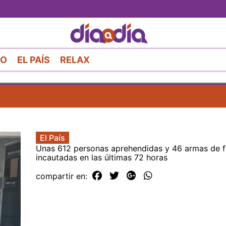
Pasar
al
contenido
principal
RO
EL PAÍS
RELAX
El País
Unas 612 personas aprehendidas y 46 armas de 
incautadas en las últimas 72 horas
compartir en: