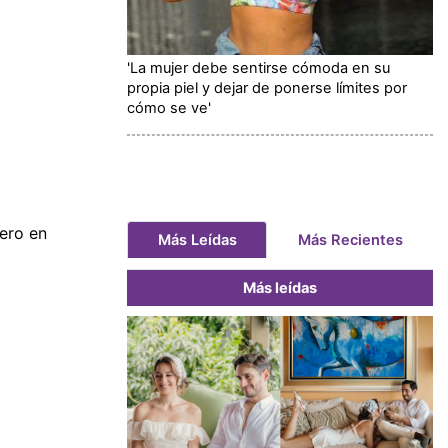
'La mujer debe sentirse cómoda en su
propia piel y dejar de ponerse límites por
cómo se ve'
ero en
Más Leídas
Más Recientes
Más leídas