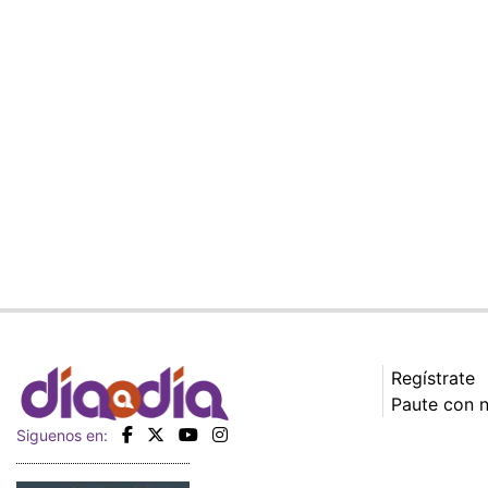
Regístrate
Paute con 
Siguenos en: